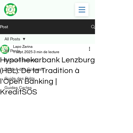
Post
All Posts
Lapo Zarina
All Posts
1 sept. 2025
3 min de lecture
Hypothekarbank Lenzburg
Banques Suisses
(HBL): De la Tradition à
Guides des Comptes
Guide des Prêts
l'Open Banking |
Guides Cartes
KreditSOS