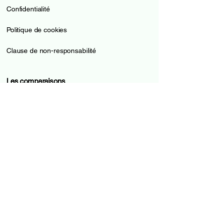
Confidentialité
Politique de cookies
Clause de non-responsabilité
Les comparaisons
Comptes en ligne
Cartes de crédit
Cartes prépayées
Pilier 3a
Prêts
Hypothèques