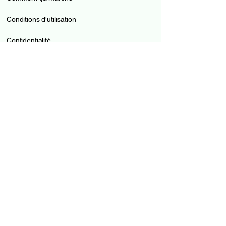
Conditions d'utilisation
Confidentialité
Politique de cookies
Clause de non-responsabilité
Les comparaisons
Comptes en ligne
Cartes de crédit
Cartes prépayées
Pilier 3a
Prêts