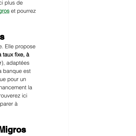
ci plus de 
gros
 et pourrez 
os
. Elle propose 
taux fixe, à 
r), adaptées 
a banque est 
que pour un 
financement la 
ouverez ici 
parer à 
 Migros