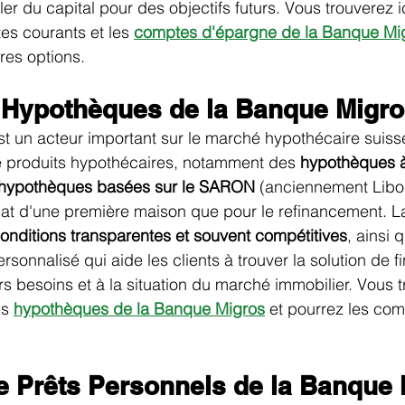
r du capital pour des objectifs futurs. Vous trouverez i
es courants et les 
comptes d'épargne de la Banque Mi
res options.
d'Hypothèques de la Banque Migr
 un acteur important sur le marché hypothécaire suisse
produits hypothécaires, notamment des 
hypothèques à 
s hypothèques basées sur le SARON
 (anciennement Libo
hat d'une première maison que pour le refinancement. L
onditions transparentes et souvent compétitives
, ainsi 
rsonnalisé qui aide les clients à trouver la solution de 
s besoins et à la situation du marché immobilier. Vous tr
es
hypothèques de la Banque Migros
 et pourrez les com
de Prêts Personnels de la Banque