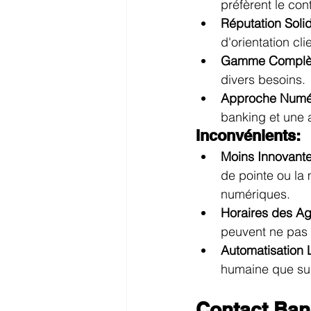
préfèrent le con
Réputation Soli
d'orientation cli
Gamme Complèt
divers besoins.
Approche Numér
banking et une 
Inconvénients:
Moins Innovante
de pointe ou l
numériques.
Horaires des A
peuvent ne pas 
Automatisation 
humaine que sur
Contact Ban