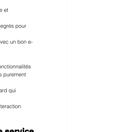
e et 
degrés pour 
vec un bon e-
onctionnalités 
s purement 
ard qui 
teraction 
 service 