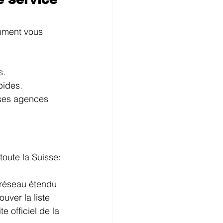
omment vous 
s.
pides.
uses agences 
oute la Suisse:
réseau étendu 
uver la liste 
 officiel de la 