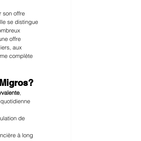
 son offre 
lle se distingue 
nombreux 
ne offre 
iers, aux 
mme complète 
 Migros?
yvalente
, 
 quotidienne 
ulation de 
ancière à long 