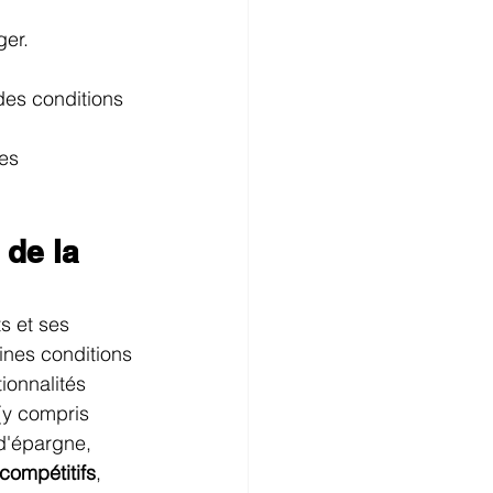
ger.
des conditions 
es 
de la 
s et ses 
ines conditions 
ionnalités 
(y compris 
 d'épargne, 
 compétitifs
, 