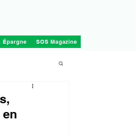
& Épargne
SOS Magazine
s,
 en