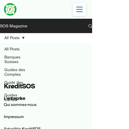
SOS Magazine
All Posts
All Posts
Banques
Suisses
Guides des
Comptes
Guide des
KreditSOS
Prêts
Guides
L'entreprise
Cartes
Qui sommes-nous
Impressum
Actualités KreditSOS