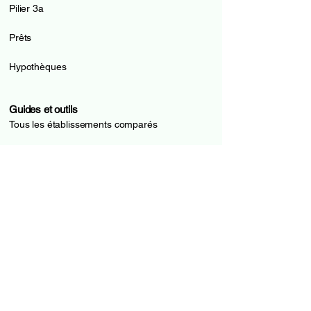
Pilier 3a
Prêts
Hypothèques
Guides et outils
Tous les établissements comparés
Guides de comptes
Guides de cartes
Guides de prêts
Guides d'hypothèques
Glossaire financier