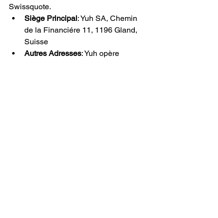
Swissquote.
Siège Principal
: Yuh SA, Chemin 
de la Financiére 11, 1196 Gland, 
Suisse
Autres Adresses
: Yuh opère 
exclusivement en ligne et n'a pas 
d'agences physiques ouvertes au 
public. Toutes les interactions se 
font via l'application, le site web, 
par téléphone ou par e-mail.
Banques Suisses
Voir tout
Posts récents