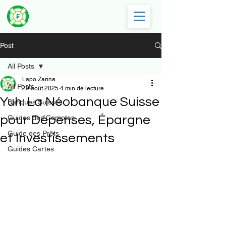
Post
All Posts
Lapo Zarina
All Posts
29 août 2025
4 min de lecture
Yuh: La Néobanque Suisse
Banques Suisses
pour Dépenses, Épargne
Guides des Comptes
Guide des Prêts
et Investissements
Guides Cartes