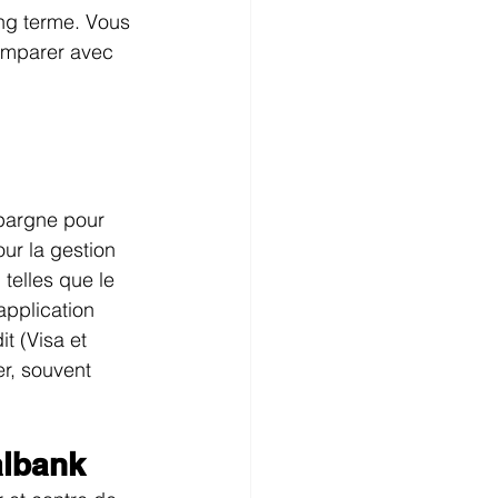
ong terme. Vous 
omparer avec 
pargne pour 
ur la gestion 
telles que le 
application 
t (Visa et 
r, souvent 
albank