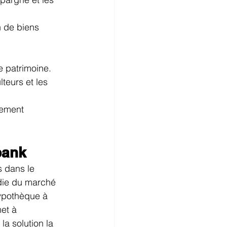
n de biens 
.
e patrimoine.
teurs et les 
nement 
bank
 dans le 
die du marché 
hypothèque à 
et à 
a solution la 