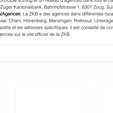
rincipal à Zoug et un réseau d'agences dans tout le ca
 Zuger Kantonalbank, Bahnhofstrasse 1, 6301 Zoug, Su
s/Agences
: La ZKB a des agences dans différentes loca
aar, Cham, Hünenberg, Menzingen, Rotkreuz, Unterägeri
plète et les adresses spécifiques, il est conseillé de con
ences sur le site officiel de la ZKB.