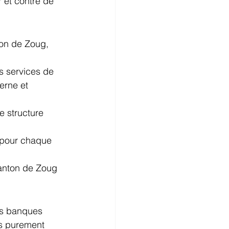
 et contre de 
on de Zoug, 
s services de 
rne et 
e structure 
 pour chaque 
anton de Zoug 
es banques 
s purement 