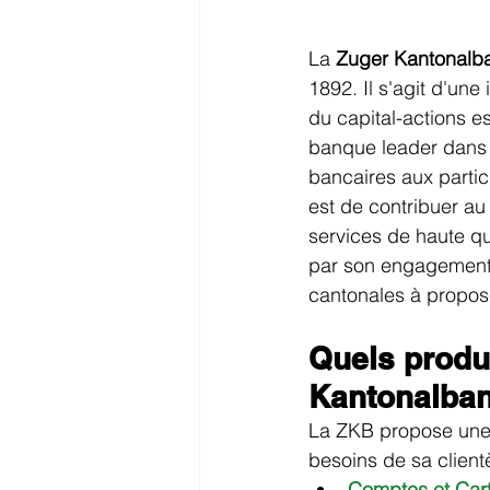
La 
Zuger Kantonalb
1892. Il s'agit d'une 
du capital-actions e
banque leader dans 
bancaires aux particu
est de contribuer a
services de haute qu
par son engagement 
cantonales à propos
Quels produ
Kantonalba
La ZKB propose une g
besoins de sa clientè
Comptes et Car