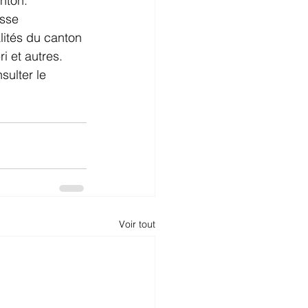
nton.
isse
lités du canton 
 et autres. 
sulter le 
Voir tout