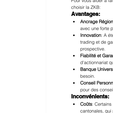
Pour vous aider à fa
choisir la ZKB:
Avantages:
Ancrage Région
avec une forte p
Innovation
: A é
trading et de g
prospective.
Fiabilité et Gar
d'actionnariat qui
Banque Univers
besoin.
Conseil Personn
pour des consei
Inconvénients:
Coûts
: Certains
cantonales, qui