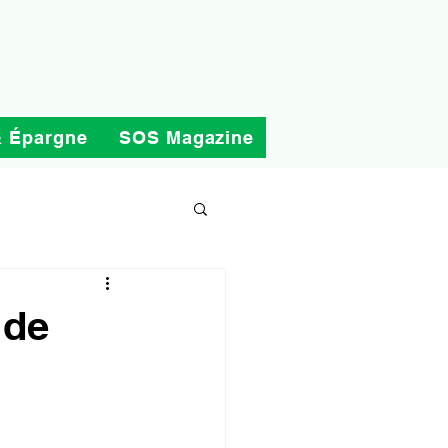
& Épargne
SOS Magazine
 de