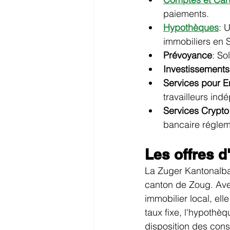
paiements.
Hypothèques
: 
immobiliers en 
Prévoyance
: So
Investissements 
Services pour E
travailleurs ind
Services Crypto
bancaire réglem
Les offres 
La Zuger Kantonalba
canton de Zoug. Ave
immobilier local, el
taux fixe, l'hypothè
disposition des conse