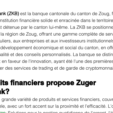
ank (ZKB)
 est la banque cantonale du canton de Zoug, 
institution financière solide et enracinée dans le territoire
st détenue par le canton lui-même. La ZKB se positionn
la région de Zoug, offrant une gamme complète de serv
liers, aux entreprises et aux investisseurs institutionnel
u développement économique et social du canton, en off
alité et des conseils personnalisés. La banque se dist
en faveur de l'innovation, ayant été l'une des premièr
er des services de trading et de garde de cryptomonna
its financiers propose Zuger 
nk?
rande variété de produits et services financiers, couvr
le, avec un fort accent sur la proximité et l'efficacité. 
tes
: Solutions pour la gestion quotidienne de l'argent, l'