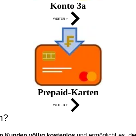
Konto 3a
WEITER >
Prepaid-Karten
WEITER >
n?
en Kunden völlig kostenlos
und ermöglicht es, di