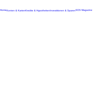
Home
SOS Magazine
Konten & Karten
Kredite & Hypotheken
Investitionen & Sparen