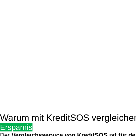
Warum mit KreditSOS vergleiche
Ersparnis
Der
Vergleichsservice von KreditSOS ist für d