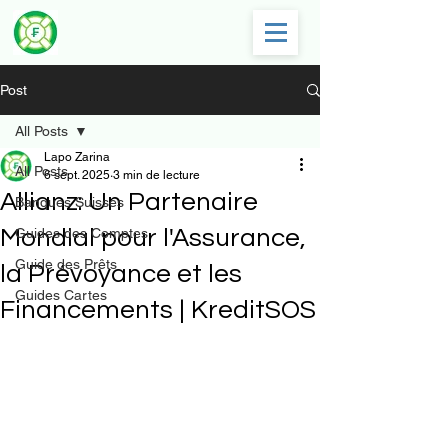
Post
All Posts
Lapo Zarina
All Posts
6 sept. 2025
3 min de lecture
Allianz: Un Partenaire
Banques Suisses
Mondial pour l'Assurance,
Guides des Comptes
Guide des Prêts
la Prévoyance et les
Guides Cartes
Financements | KreditSOS