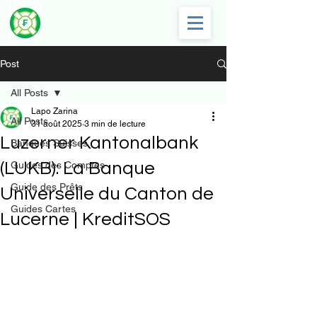
Post
All Posts
Lapo Zarina
All Posts
31 août 2025
3 min de lecture
Luzerner Kantonalbank
Banques Suisses
(LUKB): La Banque
Guides des Comptes
Guide des Prêts
Universelle du Canton de
Guides Cartes
Lucerne | KreditSOS