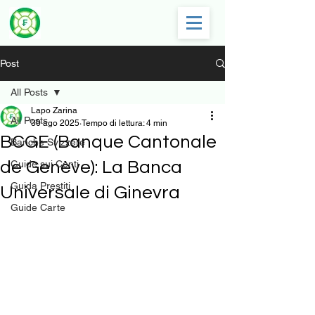
Post
All Posts
Lapo Zarina
All Posts
30 ago 2025
Tempo di lettura: 4 min
BCGE (Banque Cantonale
Banche Svizzere
de Genève): La Banca
Guide sui Conti
Guida Prestiti
Universale di Ginevra
Guide Carte