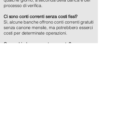
qualche giorno, a seconda della banca e del
processo di verifica.
Ci sono conti correnti senza costi fissi?
Sì, alcune banche offrono conti correnti gratuiti
senza canone mensile, ma potrebbero esserci
costi per determinate operazioni.
Come chiudere un conto corrente?
Puoi chiudere il conto recandoti in filiale o
tramite richiesta online, assicurandoti di
trasferire prima eventuali fondi e di annullare
pagamenti automatici.
Posso avere più conti correnti
contemporaneamente?
Sì, è possibile avere più conti correnti presso
la stessa banca o in istituti diversi, a seconda
delle proprie necessità finanziarie.
Guide ai conti
Come cambiare conto bancario
Conti per anziani