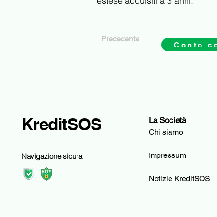
estese acquisiti a 3 anni.
Precedente
Conto c
KreditSOS
La Società
Chi siamo
Impressum
Navigazione sicura
Notizie KreditSOS