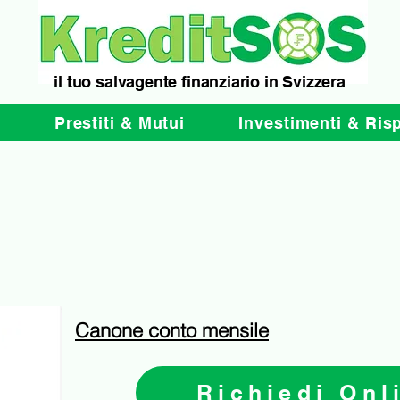
il tuo salvagente finanziario in Svizzera
e
Prestiti & Mutui
Investimenti & Ris
Canone conto mensile
Richiedi Onl