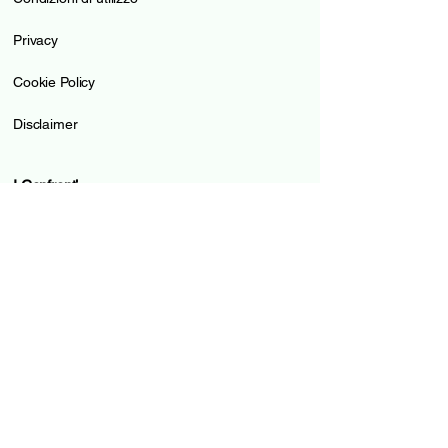
Privacy
Cookie Policy
Disclaimer
I Confronti
Conti online
Carte di credito
Carte Prepagate
Pilastro 3a
Prestiti
Mutui