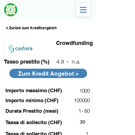
< Zurück zum Kreditvergleich
Crowdfunding
-
4.9
n.a.
Tasso prestito (%)
Zum Kredit Angebot >
Importo massimo (CHF)
1000
100000
Importo minimo (CHF)
-
1
60
Durata Prestito (mesi)
30
Tassa di sollecito (CHF)
1
Tassa di sollecito (CHF)