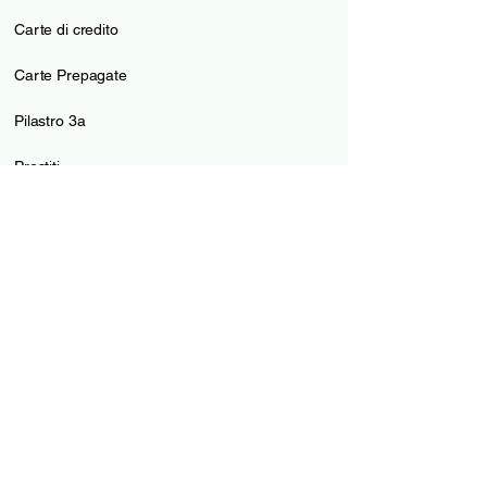
Carte di credito
Carte Prepagate
Pilastro 3a
Prestiti
Mutui
Guide e strumenti
Tutti gli istituti confrontati
Guide Conti
Guide Carte
Guide Prestiti
Guide Mutui