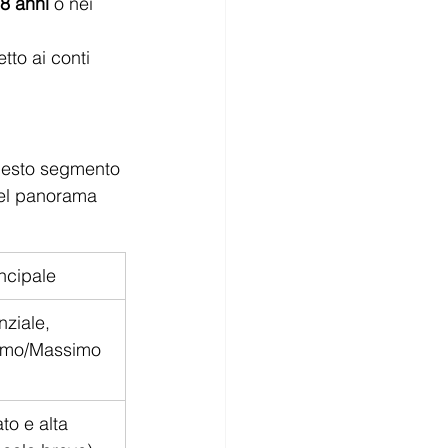
8 anni
 o nei 
etto ai conti 
questo segmento 
nel panorama 
ncipale
ziale, 
imo/Massimo 
to e alta 