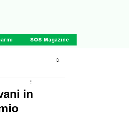
parmi
SOS Magazine
vani in
rmio