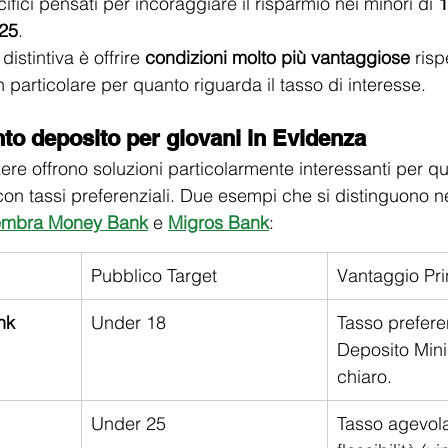
ifici pensati per incoraggiare il risparmio nei minori di 
1
25
.
distintiva è offrire 
condizioni molto più vantaggiose
 risp
 particolare per quanto riguarda il tasso di interesse.
nto deposito per giovani in Evidenza
re offrono soluzioni particolarmente interessanti per 
 con tassi preferenziali. Due esempi che si distinguono 
mbra Money Bank
 e 
Migros Bank
:
Pubblico Target
Vantaggio Pri
nk
Under 18
Tasso preferen
Deposito Min
chiaro.
Under 25
Tasso agevola