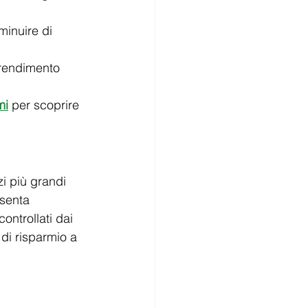
minuire di 
 rendimento 
mi
 per scoprire 
i più grandi 
senta 
ontrollati dai 
di risparmio a 