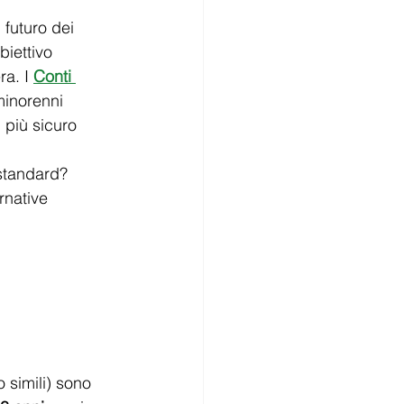
 futuro dei 
obiettivo 
a. I
Conti 
minorenni 
 più sicuro 
standard? 
rnative 
 simili) sono 