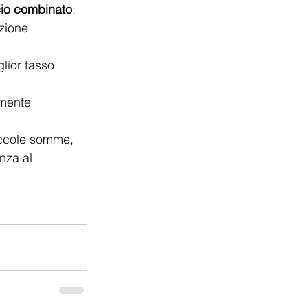
io combinato
:
zione 
glior tasso 
rmente 
iccole somme, 
nza al 