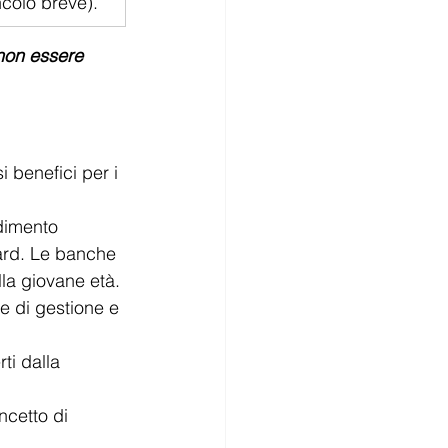
incolo breve).
 non essere 
 benefici per i 
ndimento 
dard. Le banche 
lla giovane età.
e di gestione e 
ti dalla 
ncetto di 