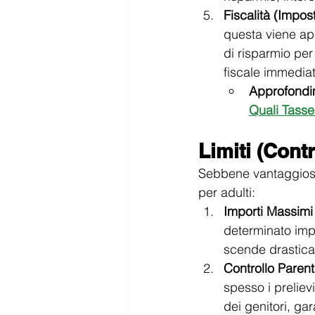
Fiscalità (Impos
questa viene app
di risparmio per
fiscale immediat
Approfondi
Quali Tasse
Limiti (Cont
Sebbene vantaggiosi,
per adulti:
Importi Massimi 
determinato impo
scende drasticam
Controllo Parent
spesso i preliev
dei genitori, ga