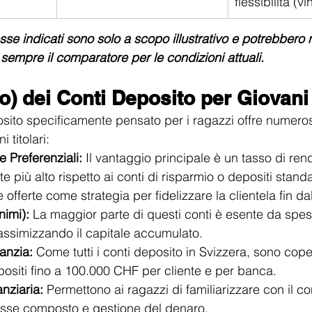
flessibilità (v
resse indicati sono solo a scopo illustrativo e potrebbero
sempre il comparatore per le condizioni attuali.
o) dei Conti Deposito per Giovani
sito specificamente pensato per i ragazzi offre numerosi
i titolari:
e Preferenziali:
 Il vantaggio principale è un tasso di re
te più alto rispetto ai conti di risparmio o depositi stan
 offerte come strategia per fidelizzare la clientela fin da
nimi):
 La maggior parte di questi conti è esente da spes
assimizzando il capitale accumulato.
anzia:
 Come tutti i conti deposito in Svizzera, sono coper
ositi fino a 100.000 CHF per cliente e per banca.
nziaria:
 Permettono ai ragazzi di familiarizzare con il co
resse composto e gestione del denaro.