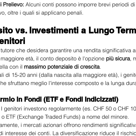
i Prelievo:
 Alcuni conti possono imporre brevi periodi di v
vo, oltre i quali si applicano penali.
to vs. Investimenti a Lungo Term
enitori
tutore che desidera garantire una rendita significativa al 
maggiore età, il conto deposito è l'opzione 
più sicura
, 
la con il 
massimo potenziale di crescita
.
li di 15-20 anni (dalla nascita alla maggiore età), i geni
che sfruttano meglio l'interesse composto e la lunga dur
armio in Fondi (ETF e Fondi Indicizzati)
 I genitori investono regolarmente (es. CHF 50 o CHF 10
ti o ETF (Exchange Traded Funds) a nome del minore.
camente, i mercati azionari offrono rendimenti significativ
 di interesse dei conti. La diversificazione riduce il rischi