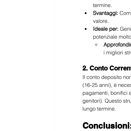
termine.
Svantaggi:
 Comp
valore.
Ideale per:
 Geni
potenziale molt
Approfondi
i migliori st
2. Conto Corren
Il conto deposito no
(16-25 anni), è nece
pagamenti, bonifici e
genitori). Questo st
lungo termine.
Conclusioni: