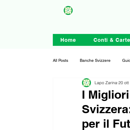
Home
Conti & Cart
All Posts
Banche Svizzere
Guid
Lapo Zarina
20 ott
I Miglior
Svizzera
per il Fu