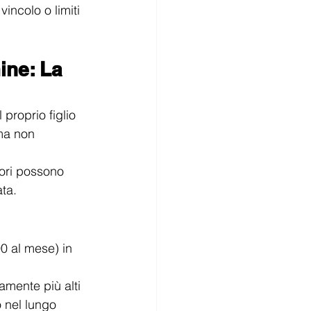
incolo o limiti 
ine: La 
proprio figlio 
ma non 
tori possono 
ata.
0 al mese) in 
amente più alti 
o nel lungo 