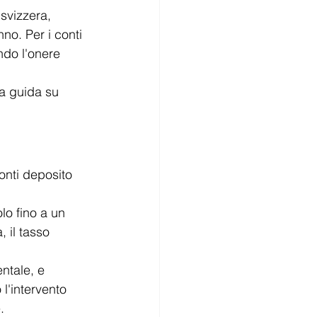
svizzera, 
no. Per i conti 
ndo l'onere 
ra guida su 
onti deposito 
lo fino a un 
 il tasso 
entale, e 
l'intervento 
.