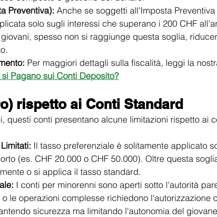
ta Preventiva):
 Anche se soggetti all'Imposta Preventiva 
licata solo sugli interessi che superano i 200 CHF all'an
 giovani, spesso non si raggiunge questa soglia, riduce
o.
mento:
 Per maggiori dettagli sulla fiscalità, leggi la nost
 si Pagano sui Conti Deposito?
ro) rispetto ai Conti Standard
 questi conti presentano alcune limitazioni rispetto ai c
Limitati:
 Il tasso preferenziale è solitamente applicato so
rto (es. CHF 20.000 o CHF 50.000). Oltre questa soglia,
ente o si applica il tasso standard.
ale:
 I conti per minorenni sono aperti sotto l'autorità par
i o le operazioni complesse richiedono l'autorizzazione o 
rantendo sicurezza ma limitando l'autonomia del giovane