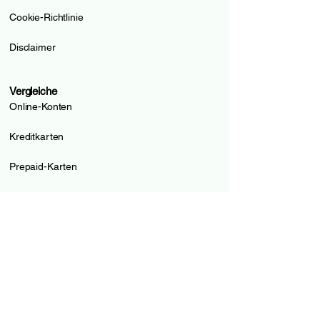
Cookie-Richtlinie
Disclaimer
Vergleiche
Online-Konten
Kreditkarten
Prepaid-Karten
Säule 3a
Kredite
Hypotheken
Leitfäden und Tools
Alle verglichenen Institute