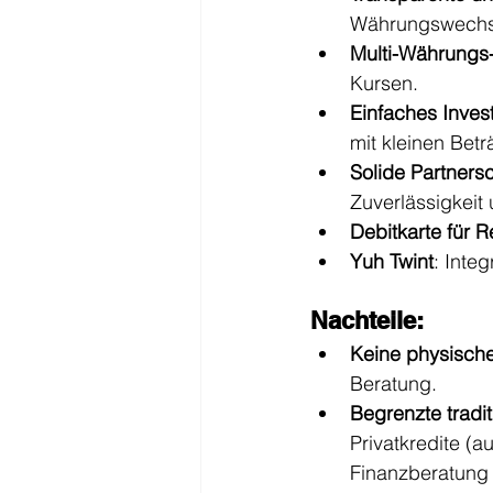
Währungswechse
Multi-Währungs
Kursen.
Einfaches Inves
mit kleinen Betr
Solide Partnersc
Zuverlässigkeit 
Debitkarte für R
Yuh Twint
: Inte
Nachteile:
Keine physische
Beratung.
Begrenzte tradi
Privatkredite (a
Finanzberatung 