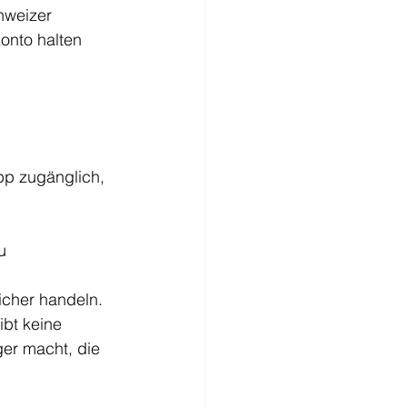
hweizer 
onto halten 
pp zugänglich, 
u 
icher handeln. 
bt keine 
er macht, die 