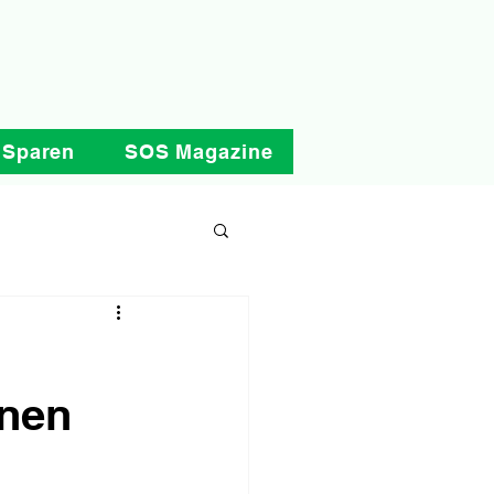
 Sparen
SOS Magazine
onen