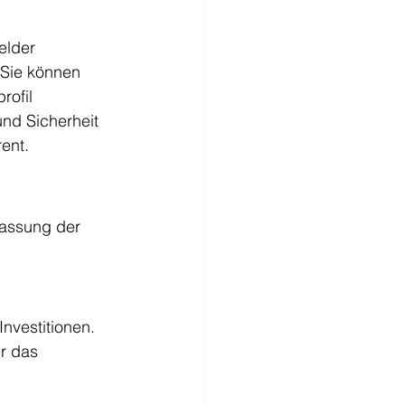
elder 
Sie können 
rofil 
nd Sicherheit 
rent.
fassung der 
nvestitionen.
r das 