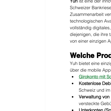
Yuh
 ist eine der in
Schweizer Bankriese
Zusammenarbeit verei
technologischen Ava
vollständig digitale
diejenigen, die ihre
von einer einzigen A
Welche Prod
Yuh bietet eine einz
über die mobile App
Girokonto mit S
Kostenlose Debi
Schweiz und im
Verwaltung von
versteckte Gebü
Unterkonten (S