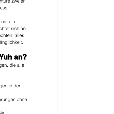
nture zweier 
iese 
 
 um ein 
chtet sich an 
chten, alles 
änglichkeit.
 Yuh an?
en, die alle 
en in der 
ährungen ohne 
le.