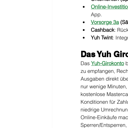
Online-Investiti
App.
Vorsorge 3a
(Sä
Cashback
: Rüc
Yuh Twint
: Inte
Das Yuh Gir
Das 
Yuh-Girokonto
b
zu empfangen, Rech
Ausgaben direkt über
nur wenige Minuten,
kostenlose Mastercar
Konditionen für Zah
niedrige Umrechnung
Online-Einkäufe mach
Sperren/Entsperren,