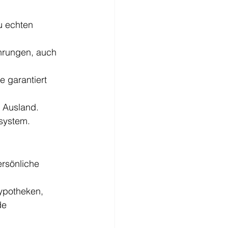
u echten 
hrungen, auch 
 garantiert 
 Ausland.
ssystem.
ersönliche 
ypotheken, 
de 