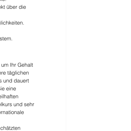
kt über die 
lichkeiten.
ystem.
 um Ihr Gehalt 
e täglichen 
s und dauert 
ie eine 
ilhaften 
lkurs und sehr 
rnationale 
schätzten 