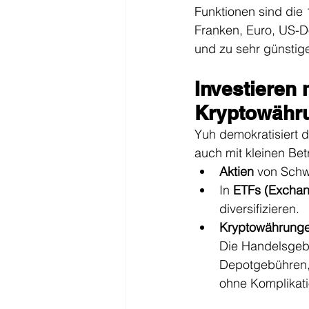
Funktionen sind die
Franken, Euro, US-D
und zu sehr günsti
Investieren 
Kryptowähr
Yuh demokratisiert d
auch mit kleinen Bet
Aktien
 von Schw
In 
ETFs (Exchan
diversifizieren.
Kryptowährung
Die Handelsgebü
Depotgebühren, 
ohne Komplikati