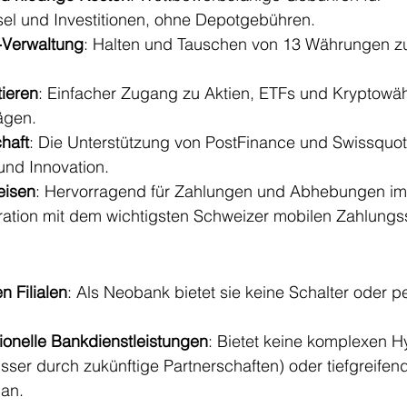
l und Investitionen, ohne Depotgebühren.
-Verwaltung
: Halten und Tauschen von 13 Währungen z
tieren
: Einfacher Zugang zu Aktien, ETFs und Kryptowä
ägen.
haft
: Die Unterstützung von PostFinance und Swissquote
und Innovation.
eisen
: Hervorragend für Zahlungen und Abhebungen im
gration mit dem wichtigsten Schweizer mobilen Zahlung
n Filialen
: Als Neobank bietet sie keine Schalter oder p
tionelle Bankdienstleistungen
: Bietet keine komplexen H
usser durch zukünftige Partnerschaften) oder tiefgreifen
an.