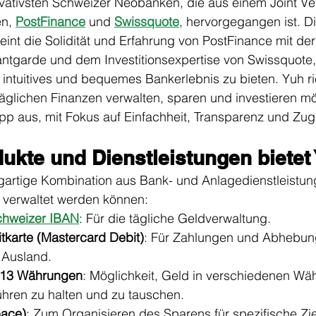
novativsten Schweizer Neobanken, die aus einem Joint Ve
n, 
PostFinance
 und 
Swissquote
, hervorgegangen ist. D
nt die Solidität und Erfahrung von PostFinance mit der
ntgarde und dem Investitionsexpertise von Swissquote,
s, intuitives und bequemes Bankerlebnis zu bieten. Yuh ri
 täglichen Finanzen verwalten, sparen und investieren mö
pp aus, mit Fokus auf Einfachheit, Transparenz und Zug
ukte und Dienstleistungen bietet
igartige Kombination aus Bank- und Anlagedienstleistung
 verwaltet werden können:
chweizer IBAN
: Für die tägliche Geldverwaltung.
tkarte (Mastercard Debit)
: Für Zahlungen und Abhebung
 Ausland.
 13 Währungen
: Möglichkeit, Geld in verschiedenen W
hren zu halten und zu tauschen.
pace)
: Zum Organisieren des Sparens für spezifische Zie