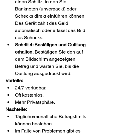
einen Schlitz, in den Sie 
Banknoten (unverpackt) oder 
Schecks direkt einführen können. 
Das Gerät zählt das Geld 
automatisch oder erfasst das Bild 
des Schecks.
Schritt 4: Bestätigen und Quittung 
erhalten.
 Bestätigen Sie den auf 
dem Bildschirm angezeigten 
Betrag und warten Sie, bis die 
Quittung ausgedruckt wird.
Vorteile:
24/7 verfügbar.
Oft kostenlos.
Mehr Privatsphäre.
Nachteile:
Tägliche/monatliche Betragslimits 
können bestehen.
Im Falle von Problemen gibt es 