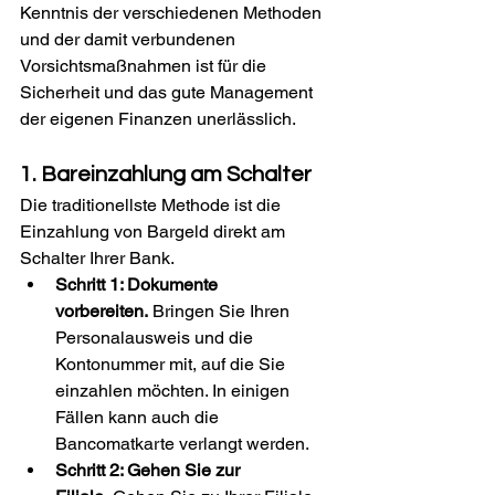
Kenntnis der verschiedenen Methoden 
und der damit verbundenen 
Vorsichtsmaßnahmen ist für die 
Sicherheit und das gute Management 
der eigenen Finanzen unerlässlich.
1. Bareinzahlung am Schalter
Die traditionellste Methode ist die 
Einzahlung von Bargeld direkt am 
Schalter Ihrer Bank.
Schritt 1: Dokumente 
vorbereiten.
 Bringen Sie Ihren 
Personalausweis und die 
Kontonummer mit, auf die Sie 
einzahlen möchten. In einigen 
Fällen kann auch die 
Bancomatkarte verlangt werden.
Schritt 2: Gehen Sie zur 