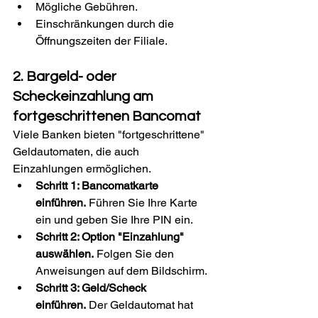
Mögliche Gebühren.
Einschränkungen durch die 
Öffnungszeiten der Filiale.
2. Bargeld- oder 
Scheckeinzahlung am 
fortgeschrittenen Bancomat
Viele Banken bieten "fortgeschrittene" 
Geldautomaten, die auch 
Einzahlungen ermöglichen.
Schritt 1: Bancomatkarte 
einführen.
 Führen Sie Ihre Karte 
ein und geben Sie Ihre PIN ein.
Schritt 2: Option "Einzahlung" 
auswählen.
 Folgen Sie den 
Anweisungen auf dem Bildschirm.
Schritt 3: Geld/Scheck 
einführen.
 Der Geldautomat hat 