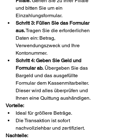
Filiale.
 Gehen Sie zu Ihrer Filiale 
und bitten Sie um ein 
Einzahlungsformular.
Schritt 3: Füllen Sie das Formular 
aus.
 Tragen Sie die erforderlichen 
Daten ein: Betrag, 
Verwendungszweck und Ihre 
Kontonummer.
Schritt 4: Geben Sie Geld und 
Formular ab.
 Übergeben Sie das 
Bargeld und das ausgefüllte 
Formular dem Kassenmitarbeiter. 
Dieser wird alles überprüfen und 
Ihnen eine Quittung aushändigen.
Vorteile:
Ideal für größere Beträge.
Die Transaktion ist sofort 
nachvollziehbar und zertifiziert.
Nachteile: