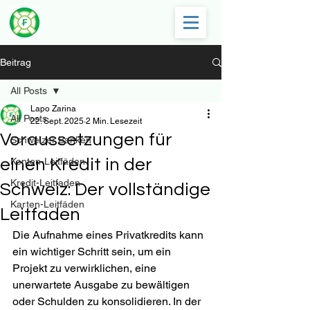
Beitrag
All Posts
Lapo Zarina
All Posts
22. Sept. 2025
2 Min. Lesezeit
Voraussetzungen für
Schweizer Banken
einen Kredit in der
Konten-Leitfäden
Kredit-Leitfaden
Schweiz: Der vollständige
Karten-Leitfäden
Leitfaden
Die Aufnahme eines Privatkredits kann 
ein wichtiger Schritt sein, um ein 
Projekt zu verwirklichen, eine 
unerwartete Ausgabe zu bewältigen 
oder Schulden zu konsolidieren. In der 